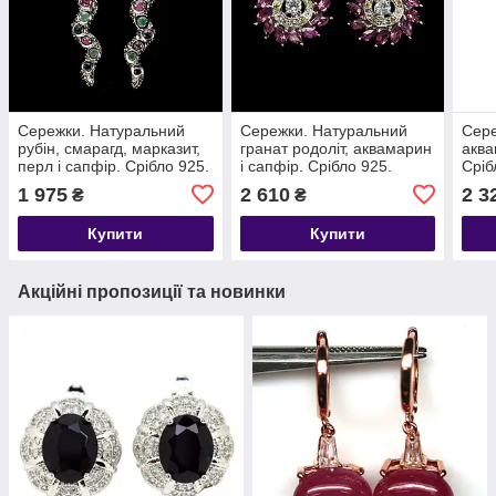
Сережки. Натуральний
Сережки. Натуральний
Сере
рубін, смарагд, марказит,
гранат родоліт, аквамарин
аква
перл і сапфір. Срібло 925.
і сапфір. Срібло 925.
Сріб
1 975
2 610
2 3
₴
₴
Купити
Купити
Акційні пропозиції та новинки