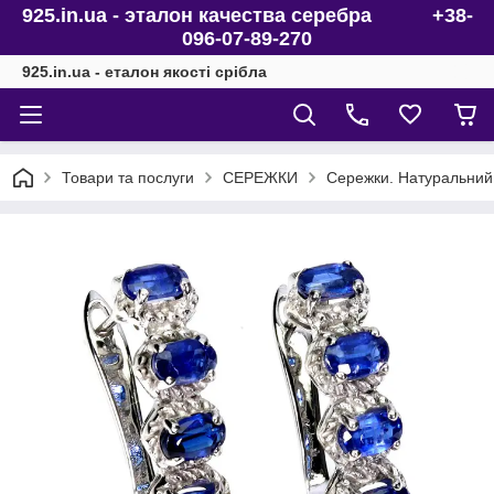
925.in.ua - эталон качества серебра +38-
096-07-89-270
925.in.ua - еталон якості срібла
Товари та послуги
СЕРЕЖКИ
Сережки. Натуральний к