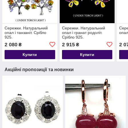
Сережки. Натуральний
Сережки. Натуральний
Сере
опал і танзаніт. Срібло
опал і гранат родоліт.
опал
925.
Срібло 925.
2 080
2 915
2 0
₴
₴
Купити
Купити
Акційні пропозиції та новинки