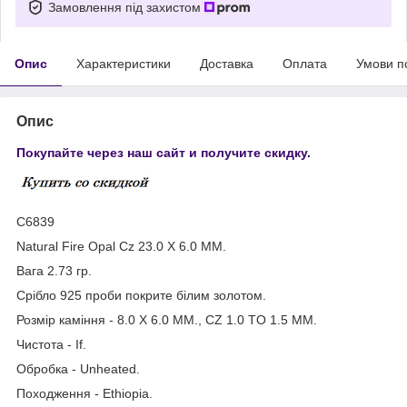
Замовлення під захистом
Опис
Характеристики
Доставка
Оплата
Умови п
Опис
Покупайте через наш сайт и получите скидку.
С6839
Natural Fire Opal Cz 23.0 X 6.0 MM.
Вага 2.73 гр.
Срібло 925 проби покрите білим золотом.
Розмір каміння - 8.0 X 6.0 MM., CZ 1.0 TO 1.5 MM.
Чистота - If.
Обробка - Unheated.
Походження - Ethiopia.