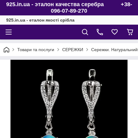
925.in.ua - эталон качества серебра +38-
096-07-89-270
925.in.ua - еталон якості срібла
Товари та послуги
СЕРЕЖКИ
Сережки. Натуральний 