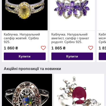
Каблучка. Натуральний
Каблучка. Натуральний
Кабл
сапфір жовтий. Срібло
аметист, сапфір і гранат
міся
925.
родоліт. Срібло 925.
Сріб
1 860
1 865
1 8
₴
₴
Купити
Купити
Акційні пропозиції та новинки