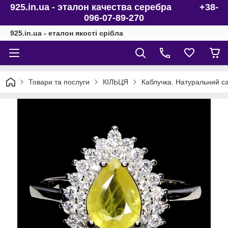
925.in.ua - эталон качества серебра +38-
096-07-89-270
925.in.ua - еталон якості срібла
Товари та послуги
КІЛЬЦЯ
Каблучка. Натуральний са