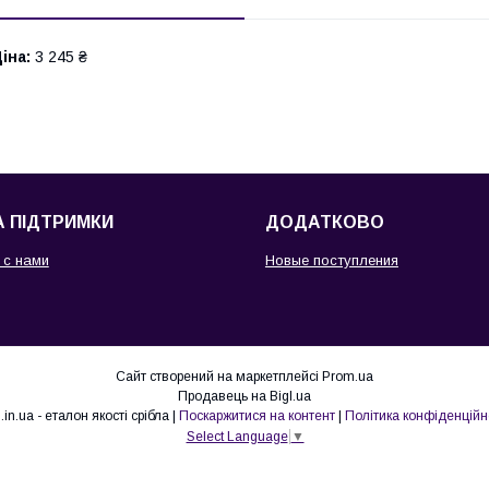
іна:
3 245 ₴
 ПІДТРИМКИ
ДОДАТКОВО
 с нами
Новые поступления
Сайт створений на маркетплейсі
Prom.ua
Продавець на Bigl.ua
925.in.ua - еталон якості срібла |
Поскаржитися на контент
|
Політика конфіденційн
Select Language
▼