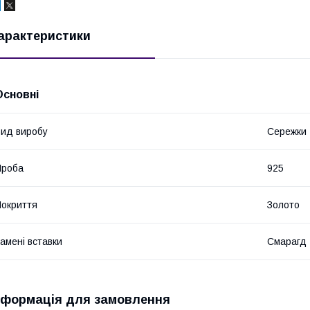
арактеристики
Основні
ид виробу
Сережки
Проба
925
окриття
Золото
амені вставки
Смарагд
нформація для замовлення