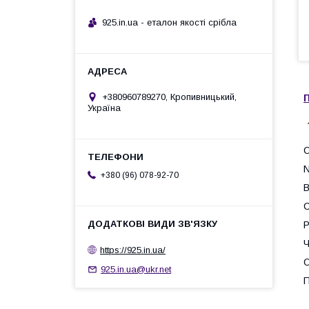
925.in.ua - еталон якості срібла
+380960789270, Кропивницький,
П
Україна
N
+380 (96) 078-92-70
В
С
Р
Ч
https://925.in.ua/
О
925.in.ua@ukr.net
П