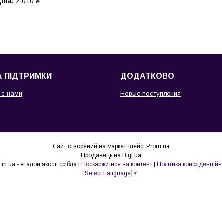
іна:
2 010 ₴
 ПІДТРИМКИ
ДОДАТКОВО
 с нами
Новые поступления
Сайт створений на маркетплейсі
Prom.ua
Продавець на Bigl.ua
925.in.ua - еталон якості срібла |
Поскаржитися на контент
|
Політика конфіденційн
Select Language
▼