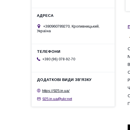
+380960789270, Кропивницький,
П
Україна
N
+380 (96) 078-92-70
В
С
Р
Ч
https://925.in.ua/
О
925.in.ua@ukr.net
П