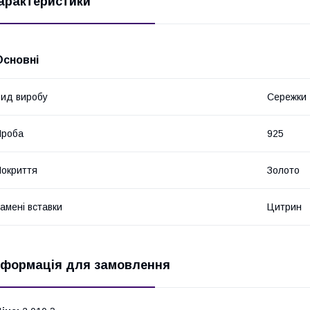
арактеристики
Основні
ид виробу
Сережки
Проба
925
окриття
Золото
амені вставки
Цитрин
нформація для замовлення