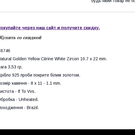
будь-який товар не п
окупайте через наш сайт и получите скидку.
С6746
atural Golden Yellow Citrine White Zircon 10.7 x 22 mm.
ага 3,53 гр.
рібло 925 проби покрите білим золотом.
озмір каміння - 8 x 11 - 1.1 mm.
истота - If To Vvs.
бробка - Unheated.
оходження - Brazil.