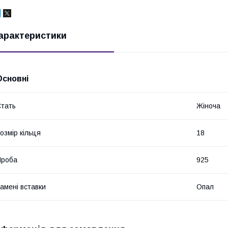
арактеристики
Основні
тать
Жіноча
озмір кільця
18
Проба
925
амені вставки
Опал