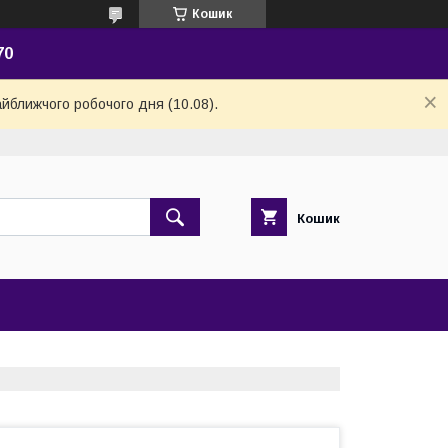
Кошик
70
айближчого робочого дня (10.08).
Кошик