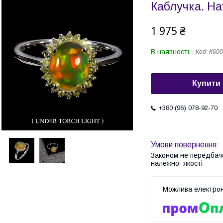
Каблучка. На
1 975 ₴
В наявності
Код:
К600
Купити
+380 (96) 078-92-70
Законом не передбач
належної якості