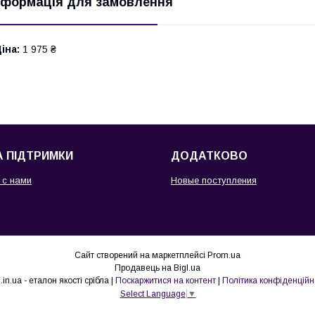
нформація для замовлення
іна:
1 975 ₴
 ПІДТРИМКИ
ДОДАТКОВО
 с нами
Новые поступления
Сайт створений на маркетплейсі
Prom.ua
Продавець на Bigl.ua
925.in.ua - еталон якості срібла |
Поскаржитися на контент
|
Політика конфіденційн
Select Language
▼