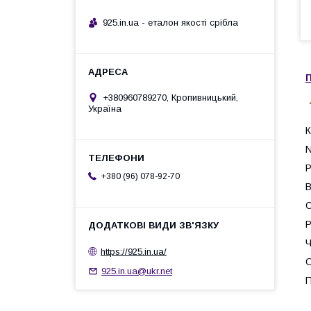
925.in.ua - еталон якості срібла
П
+380960789270, Кропивницький,
Україна
К
N
Р
+380 (96) 078-92-70
В
С
Р
Ч
https://925.in.ua/
О
925.in.ua@ukr.net
П