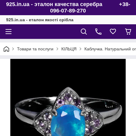
925.in.ua - эталон качества серебра +38-
096-07-89-270
925.in.ua - еталон якості срібла
Товари та послуги
КІЛЬЦЯ
Каблучка. Натуральний оп