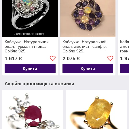
Каблучка. Натуральний
Каблучка. Натуральний
Кабл
опал, турмалін і топаз.
опал, аметист і сапфір.
амет
Срібло 925.
Срібло 925.
гран
925.
1 617
2 075
1 9
₴
₴
Купити
Купити
Акційні пропозиції та новинки