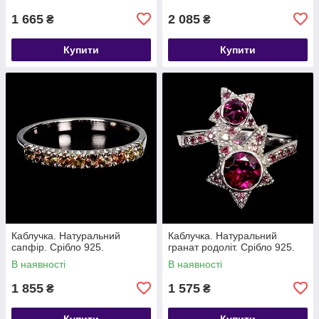
1 665
2 085
₴
₴
Купити
Купити
Каблучка. Натуральний
Каблучка. Натуральний
сапфір. Срібло 925.
гранат родоліт. Срібло 925.
В наявності
В наявності
1 855
1 575
₴
₴
Купити
Купити