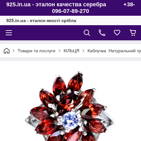
925.in.ua - эталон качества серебра +38-
096-07-89-270
925.in.ua - еталон якості срібла
Товари та послуги
КІЛЬЦЯ
Каблучка. Натуральний гра