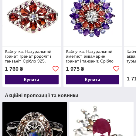
Каблучка. Натуральний
Каблучка. Натуральний
Кабл
гранат, гранат родоліт і
аметист, аквамарин,
аква
танзаніт. Срібло 925.
гранат і танзаніт. Срібло
турм
925.
1 760
1 975
₴
₴
1 7
Купити
Купити
Акційні пропозиції та новинки