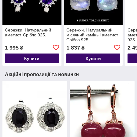
Сережки. Натуральний
Сережки. Натуральний
Сере
аметист. Срібло 925.
місячний камінь і аметист.
амет
Срібло 925.
925.
1 995
1 837
2 4
₴
₴
Купити
Купити
Акційні пропозиції та новинки