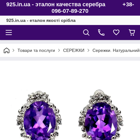
925.in.ua - эталон качества серебра +38-
096-07-89-270
925.in.ua - еталон якості срібла
Товари та послуги
СЕРЕЖКИ
Сережки. Натуральний 