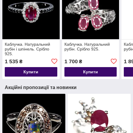
Каблучка. Натуральний
Каблучка. Натуральний
Кабл
рубін і шпінель. Срібло
рубін. Срібло 925.
рубі
925.
1 535
1 700
1 8
₴
₴
Купити
Купити
Акційні пропозиції та новинки