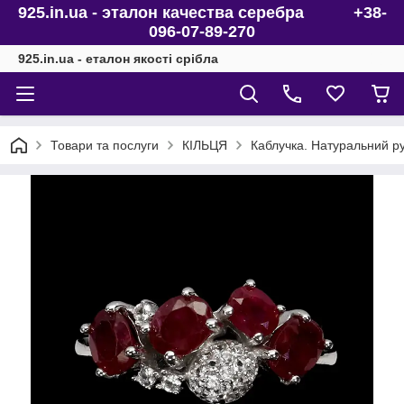
925.in.ua - эталон качества серебра +38-
096-07-89-270
925.in.ua - еталон якості срібла
Товари та послуги
КІЛЬЦЯ
Каблучка. Натуральний ру