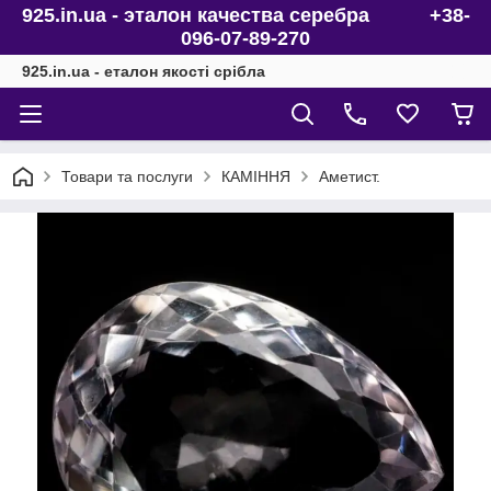
925.in.ua - эталон качества серебра +38-
096-07-89-270
925.in.ua - еталон якості срібла
Товари та послуги
КАМІННЯ
Аметист.