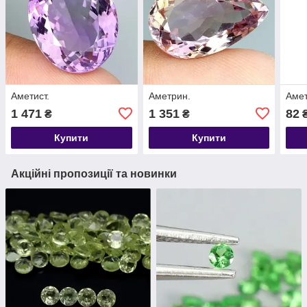
Аметист.
Аметрин.
Амет
1 471
1 351
82
₴
₴
Купити
Купити
Акційні пропозиції та новинки