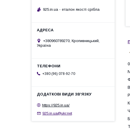
925.in.ua - еталон якості срібла
+380960789270, Кропивницький,
П
Україна
0
+380 (96) 078-92-70
Ф
В
Р
К
https://925.in.ua/
Ч
925.in.ua@ukr.net
Б
Т