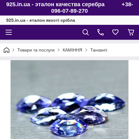
925.in.ua - эталон качества серебра +38-
096-07-89-270
925.in.ua - еталон якості срібла
Товари та послуги
КАМІННЯ
Танзаніт.