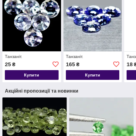
Танзаніт.
Танзаніт.
Танз
25
165
18
₴
₴
Купити
Купити
Акційні пропозиції та новинки