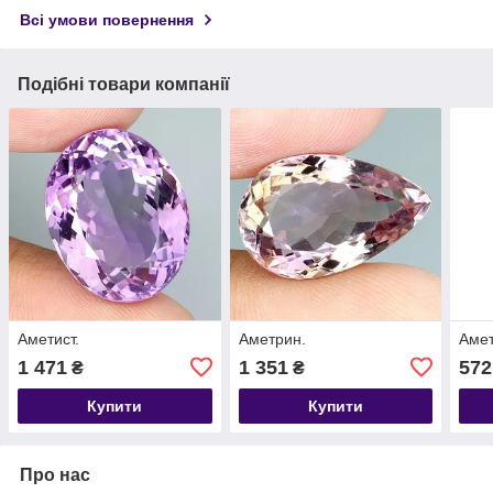
Всі умови повернення
Подібні товари компанії
Аметист.
Аметрин.
Амет
1 471
1 351
572
₴
₴
Купити
Купити
Про нас