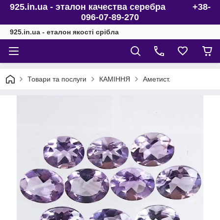
925.in.ua - эталон качества серебра +38-
096-07-89-270
925.in.ua - еталон якості срібла
Товари та послуги
КАМІННЯ
Аметист.