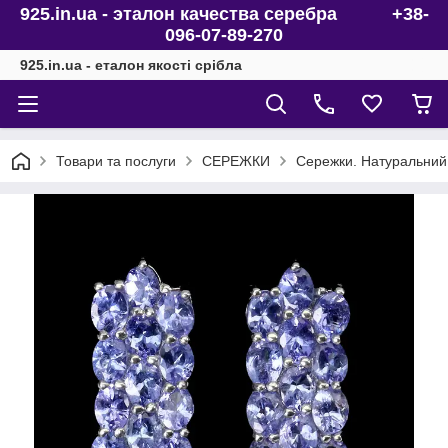
925.in.ua - эталон качества серебра +38-
096-07-89-270
925.in.ua - еталон якості срібла
Товари та послуги
СЕРЕЖКИ
Сережки. Натуральний т