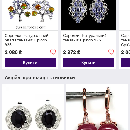
Сережки. Натуральний
Сережки. Натуральний
Сере
опал і танзаніт. Срібло
танзаніт. Срібло 925.
танз
925.
Сріб
2 080
2 372
2 0
₴
₴
Купити
Купити
Акційні пропозиції та новинки