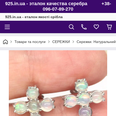
925.in.ua - эталон качества серебра +38-
096-07-89-270
925.in.ua - еталон якості срібла
Товари та послуги
СЕРЕЖКИ
Сережки. Натуральний 