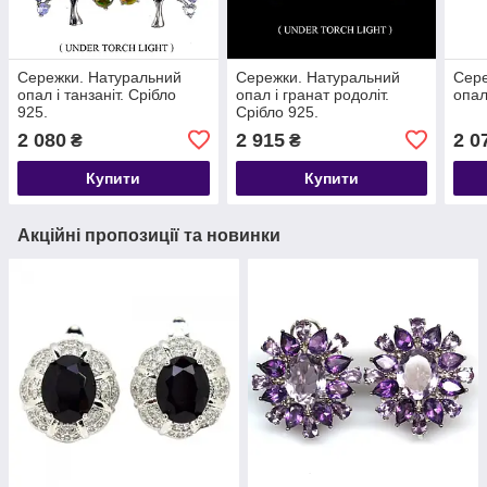
Сережки. Натуральний
Сережки. Натуральний
Сере
опал і танзаніт. Срібло
опал і гранат родоліт.
опал
925.
Срібло 925.
2 080
2 915
2 0
₴
₴
Купити
Купити
Акційні пропозиції та новинки