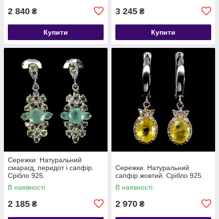
2 840
3 245
₴
₴
Купити
Купити
Сережки. Натуральний
смарагд, перидот і сапфір.
Сережки. Натуральний
Срібло 925.
сапфір жовтий. Срібло 925.
В наявності
В наявності
2 185
2 970
₴
₴