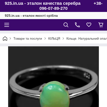
925.in.ua - эталон качества серебра +38-
096-07-89-270
925.in.ua - еталон якості срібла
Товари та послуги
КІЛЬЦЯ
Кільце. Натуральний опал