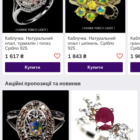
Каблучка. Натуральний
Каблучка. Натуральний
Кабл
опал, турмалін і топаз.
опал і шпінель. Срібло
гран
Срібло 925.
925.
Сріб
1 617
1 843
1 9
₴
₴
Купити
Купити
Акційні пропозиції та новинки