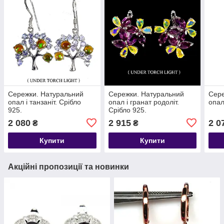
Сережки. Натуральний
Сережки. Натуральний
Сере
опал і танзаніт. Срібло
опал і гранат родоліт.
опал
925.
Срібло 925.
2 080
2 915
2 0
₴
₴
Купити
Купити
Акційні пропозиції та новинки