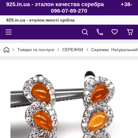
925.in.ua - эталон качества серебра +38-
096-07-89-270
925.in.ua - еталон якості срібла
Товари та послуги
СЕРЕЖКИ
Сережки. Натуральний 